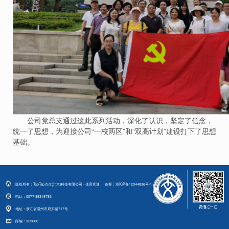
公司党总支通过这此系列活动，深化了认识，坚定了信念，
统一了思想，为迎接公司“一校两区”和“双高计划”建设打下了思想
基础。
版权所有：TapTap点点(北京)科技有限公司 - 体育竞速
备案：
浙ICP备12044836号-1
电话：0577-88318783
地址：浙江省温州市府东路717号
邮编：325000