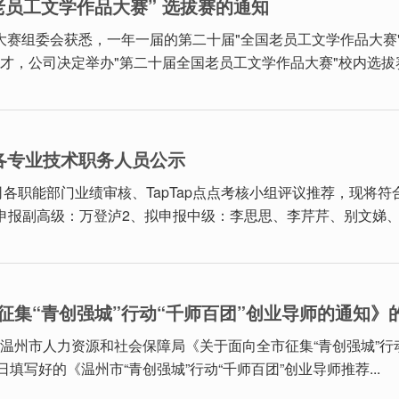
老员工文学作品大赛” 选拔赛的通知
赛组委会获悉，一年一届的第二十届"全国老员工文学作品大赛
，公司决定举办"第二十届全国老员工文学作品大赛"校内选拔赛。
申报各专业技术职务人员公示
公司各职能部门业绩审核、TapTap点点考核小组评议推荐，现
申报副高级：万登泸2、拟申报中级：李思思、李芹芹、别文娣、吴
征集“青创强城”行动“千师百团”创业导师的通知》
温州市人力资源和社会保障局《关于面向全市征集“青创强城”行
填写好的《温州市“青创强城”行动“千师百团”创业导师推荐...