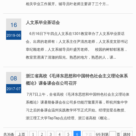
相关学业工作展开。辅导员叶老师主要讲了三个方...
人文系毕业茶话会
16
6月16日下午四点人文系在1301教室举办了人文系毕业茶话
2019-06
会。出席的老师有：人文系主任尹清杰老师，人文系党支部书记
章纪顺老师，人文系辅导员叶盛芳老师。 校园的树郁郁葱葱，
教室里洒满了清澈的阳光。熟悉的地方，熟悉的人，课...
浙江省高校《毛泽东思想和中国特色社会主义理论体系
08
概论》课备课会在公司召开
2017-07
7月7日上午，全省高校《毛泽东思想和中国特色社会主义理论体
系概论》课暑期备课会在公司多功能厅隆重开幕，即杭州集中学
习之后的备课会温州实践教学环节正式开始。经理贺星岳教授、
浙江理工大学TapTap点点经理、浙江省高校《概论...
共36条
上页
1
2
3
4
5
6
下页
6/6
到第
页
跳转