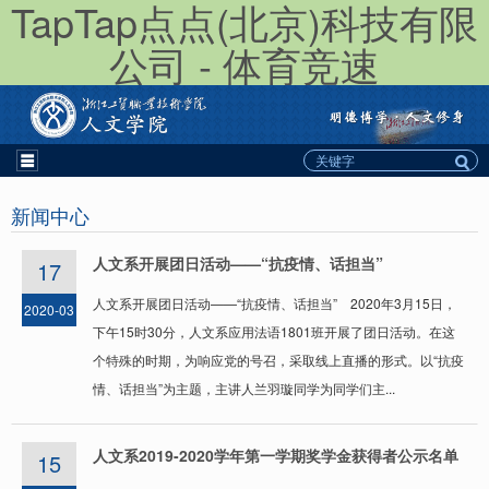
TapTap点点(北京)科技有限
公司 - 体育竞速
新闻中心
人文系开展团日活动——“抗疫情、话担当”
17
人文系开展团日活动——“抗疫情、话担当” 2020年3月15日，
2020-03
下午15时30分，人文系应用法语1801班开展了团日活动。在这
个特殊的时期，为响应党的号召，采取线上直播的形式。以“抗疫
情、话担当”为主题，主讲人兰羽璇同学为同学们主...
人文系2019-2020学年第一学期奖学金获得者公示名单
15